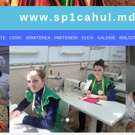
www.sp1cahul.m
TE
CEIAC
ADMITEREA
PARTENERI
ELEVI
GALERIE
BIBLIO