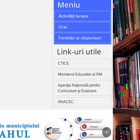
Meniu
Activități lunare
Orar
Întrebări și răspunsuri
Link-uri utile
CTICE
Ministerul Educatiei al RM
Agenţia Naţională pentru
Curriculum şi Evaluare
ANACEC