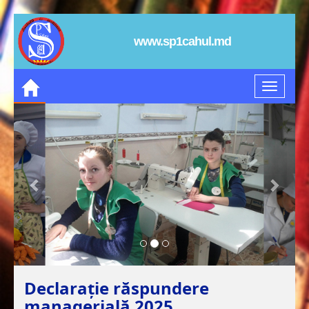
www.sp1cahul.md
Declarație răspundere
managerială 2025