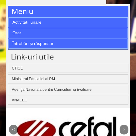
Meniu
Activități lunare
Orar
Întrebări și răspunsuri
Link-uri utile
CTICE
Ministerul Educatiei al RM
Agenţia Naţională pentru Curriculum şi Evaluare
ANACEC