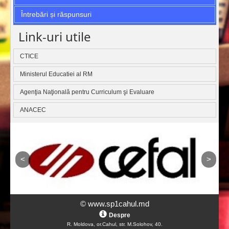
Întrebări și răspunsuri
Link-uri utile
CTICE
Ministerul Educatiei al RM
Agenţia Naţională pentru Curriculum şi Evaluare
ANACEC
© www.sp1cahul.md
Despre
R. Moldova, or.Cahul, str. M.Solohov, 40.