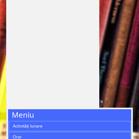
Meniu
Activități lunare
Orar