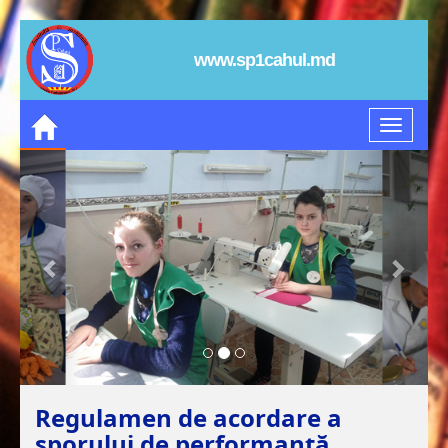
www.sp1cahul.md
Regulamen de acordare a
sporului de performanță