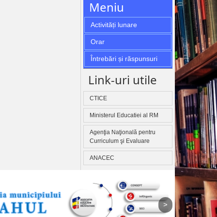
Meniu
Activități lunare
Orar
Întrebări și răspunsuri
Link-uri utile
CTICE
Ministerul Educatiei al RM
Agenţia Naţională pentru
Curriculum şi Evaluare
ANACEC