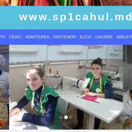
www.sp1cahul.m
TE
CEIAC
ADMITEREA
PARTENERI
ELEVI
GALERIE
BIBLIO