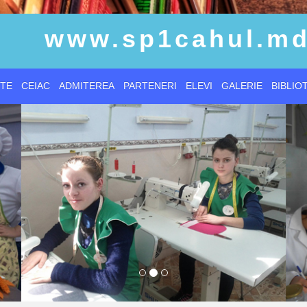
www.sp1cahul.m
TE
CEIAC
ADMITEREA
PARTENERI
ELEVI
GALERIE
BIBLIO