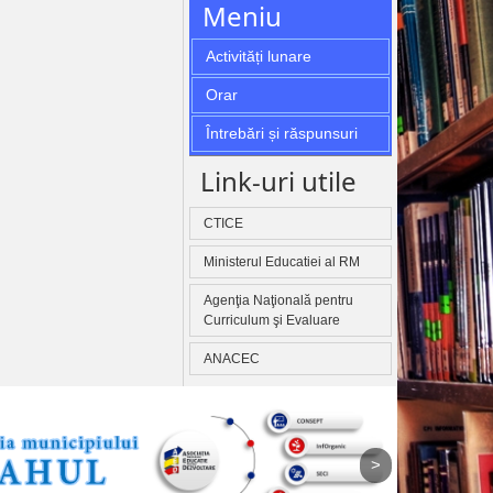
Meniu
Activități lunare
Orar
Întrebări și răspunsuri
Link-uri utile
CTICE
Ministerul Educatiei al RM
Agenţia Naţională pentru
Curriculum şi Evaluare
ANACEC