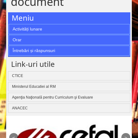
document
Meniu
Activități lunare
Orar
Întrebări și răspunsuri
Link-uri utile
CTICE
Ministerul Educatiei al RM
Agenţia Naţională pentru Curriculum şi Evaluare
ANACEC