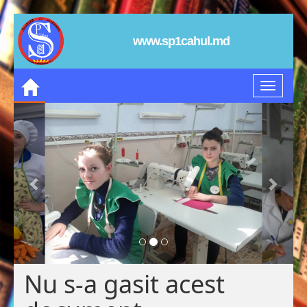
www.sp1cahul.md
Nu s-a gasit acest