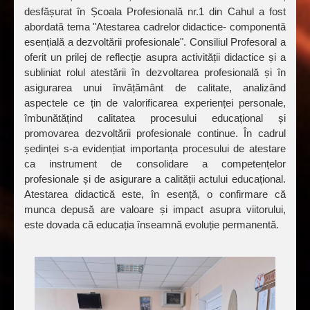
desfășurat în Școala Profesională nr.1 din Cahul a fost
abordată tema "Atestarea cadrelor didactice- componentă
esențială a dezvoltării profesionale". Consiliul Profesoral a
oferit un prilej de reflecție asupra activității didactice și a
subliniat rolul atestării în dezvoltarea profesională și în
asigurarea unui învățământ de calitate, analizând
aspectele ce țin de valorificarea experienței personale,
îmbunătățind calitatea procesului educațional și
promovarea dezvoltării profesionale continue. În cadrul
ședinței s-a evidențiat importanța procesului de atestare
ca instrument de consolidare a competențelor
profesionale și de asigurare a calității actului educațional.
Atestarea didactică este, în esență, o confirmare că
munca depusă are valoare și impact asupra viitorului,
este dovada că educația înseamnă evoluție permanentă.