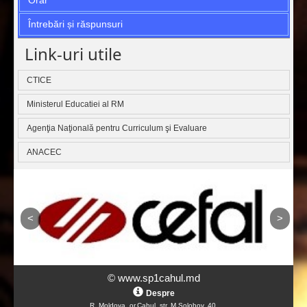
Orar
Întrebări și răspunsuri
Link-uri utile
CTICE
Ministerul Educatiei al RM
Agenţia Naţională pentru Curriculum şi Evaluare
ANACEC
© www.sp1cahul.md
Despre
R. Moldova, or.Cahul, str. M.Solohov, 40.