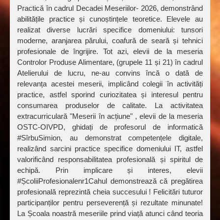
Practică în cadrul Decadei Meseriilor- 2026, demonstrând
abilitățile practice și cunoștințele teoretice. Elevele au
realizat diverse lucrări specifice domeniului: tunsori
moderne, aranjarea părului, coafură de seară și tehnici
profesionale de îngrijire. Tot azi, elevii de la meseria
Controlor Produse Alimentare, (grupele 11 și 21) în cadrul
Atelierului de lucru, ne-au convins încă o dată de
relevanța acestei meserii, implicând colegii în activități
practice, astfel sporind curiozitatea și interesul pentru
consumarea produselor de calitate. La activitatea
extracurriculară "Meserii în acțiune" , elevii de la meseria
OSTC-OIVPD, ghidați de profesorul de informatică
#SîrbuSimion, au demonstrat competențele digitale,
realizând sarcini practice specifice domeniului IT, astfel
valorificând responsabilitatea profesională și spiritul de
echipă. Prin implicare și interes, elevii
#ȘcoliiProfesionalenr1Cahul demonstrează că pregătirea
profesională reprezintă cheia succesului ! Felicitări tuturor
participanților pentru perseverență și rezultate minunate!
La Școala noastră meseriile prind viață atunci când teoria