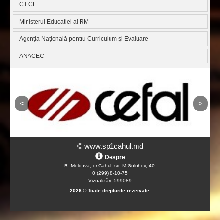
CTICE
Ministerul Educatiei al RM
Agenţia Naţională pentru Curriculum şi Evaluare
ANACEC
© www.sp1cahul.md
Despre
R. Moldova, or.Cahul, str. M.Solohov, 40.
0 (299) 8-10-75
Vizualizări: 599089
2026 © Toate drepturile rezervate.