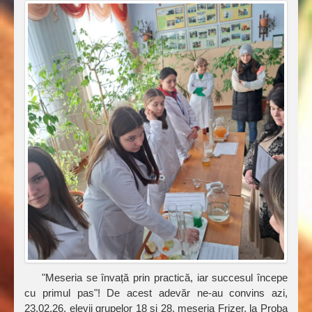
"Meseria se învață prin practică, iar succesul începe
cu primul pas"! De acest adevăr ne-au convins azi,
23.02.26, elevii grupelor 18 și 28, meseria Frizer, la Proba