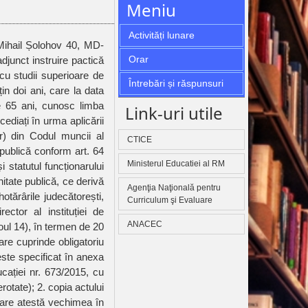
Meniu
Activități lunare
Orar
djunct instruire pactică
cu studii superioare de
Întrebări și răspunsuri
in doi ani, care la data
e 65 ani, cunosc limba
Link-uri utile
ediați în urma aplicării
-r) din Codul muncii al
CTICE
 publică conform art. 64
Ministerul Educatiei al RM
și statutul funcționarului
itate publică, ce derivă
Agenţia Naţională pentru
hotărârile judecătorești,
Curriculum şi Evaluare
ector al instituției de
ANACEC
oul 14), în termen de 20
are cuprinde obligatoriu
este specificat în anexa
cației nr. 673/2015, cu
rotate); 2. copia actului
r care atestă vechimea în