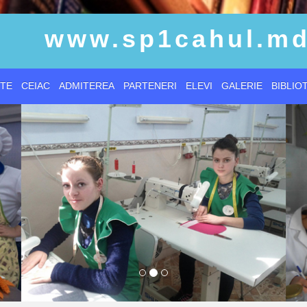
www.sp1cahul.m
TE
CEIAC
ADMITEREA
PARTENERI
ELEVI
GALERIE
BIBLIO