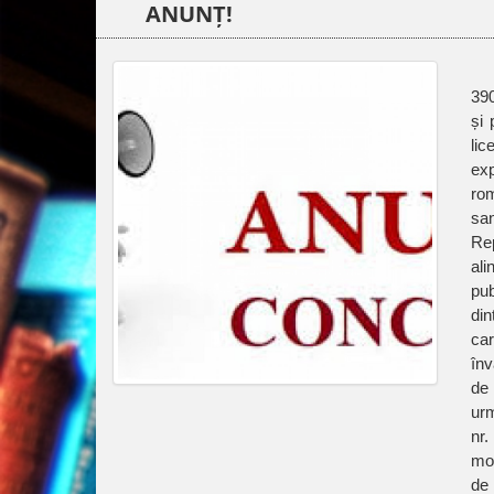
ANUNȚ!
390
și 
lic
exp
rom
san
Rep
ali
pub
din
car
înv
de 
urm
nr.
mod
de 