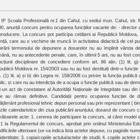
IP Școala Profesională nr.1 din Cahul, cu sediul mun. Cahul, str. Mihail Șolohov 40, MD-
0, anunță concurs pentru ocuparea funcțiilor vacante de: - director a
producere. La concurs pot participa cetățeni ai Republicii Moldova, 
ență, care au o vechime de muncă în activitatea didactică de cel puț
irării termenului de depunere a dosarelor nu au împlinit vârsta d
ână, nu au antecedente penale, care, în ultimii 5 ani, nu au fost conc
cțiunii disciplinare de concediere conform art. 86 alin. (1) lit. g)
ublicii Moldova nr. 154/2003 sau nu au fost destituiți dintr-o funcție
n. (1) lit. a) și b) din Legea nr. 158/2008 cu privire la funcția publică 
lic, și care nu au interdicția de a ocupa o funcție publică sau de demn
t-un act de constatare al Autorității Naționale de Integritate sau din 
e au rămas definitive. Candidații pentru ocuparea funcției de dir
ățământ profesional tehnic depun personal sau prin reprezentant ( bir
zile calendaristice din ziua publicării anunțului, dosarul de concurs c
ătoarele acte: 1. cererea de participare la concurs, al cărei model 
 1 la Regulamentul de concurs, aprobat prin ordinul Ministerului Edu
ificările ulterioare (se va indica lista actelor depuse, cu paginile nume
identitate; 3. copia/copiile actului/actelor de studii; 4. copiile actelo