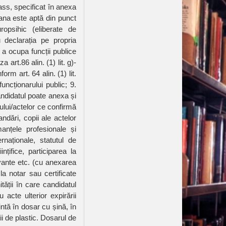
ass, specificat în anexa
oana este aptă din punct
opsihic (eliberate de
u declarația pe propria
 a ocupa funcții publice
art.86 alin. (1) lit. g)-
rm art. 64 alin. (1) lit.
funcționarului public; 9.
 Candidatul poate anexa și
ului/actelor ce confirmă
mandări, copii ale actelor
anțele profesionale și
rnaționale, statutul de
ințifice, participarea la
evante etc. (cu anexarea
 la notar sau certificate
ății în care candidatul
acte ulterior expirării
intă în dosar cu șină, în
ii de plastic. Dosarul de