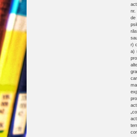
act
nr.
de
psi
răs
sau
r) 
a) 
pro
alt
gra
car
man
exp
pro
act
„co
act
ter
con