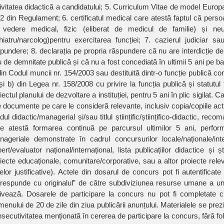
ivitatea didactică a candidatului; 5. Curriculum Vitae de model Europ
 2 din Regulament; 6. certificatul medical care atestă faptul că pers
 vedere medical, fizic (eliberat de medicul de familie) și neur
hiatru/narcolog)pentru exercitarea funcției; 7. cazierul judiciar sa
pundere; 8. declarația pe propria răspundere că nu are interdicție de
 de demnitate publică și că nu a fost concediată în ultimii 5 ani pe baza 
din Codul muncii nr. 154/2003 sau destituită dintr-o funcție publică confo
și b) din Legea nr. 158/2008 cu privire la funcția publică și statutul 
iectul planului de dezvoltare a instituției, pentru 5 ani în plic sigilat.
e documente pe care le consideră relevante, inclusiv copia/copiile act
dul didactic/managerial și/sau titlul științific/științifico-didactic, reco
e atestă formarea continuă pe parcursul ultimilor 5 ani, perform
ageriale demonstrate în cadrul concursurilor locale/naționale/inte
ert/evaluator național/internațional, lista publicațiilor didactice și ști
iecte educaționale, comunitare/corporative, sau a altor proiecte rel
elor justificative). Actele din dosarul de concurs pot fi autentificate
respunde cu originalul” de către subdiviziunea resurse umane a unit
ivează. Dosarele de participare la concurs nu pot fi completate cu 
menului de 20 de zile din ziua publicării anunțului. Materialele se prez
secutivitatea menționată în cererea de participare la concurs, fără fol