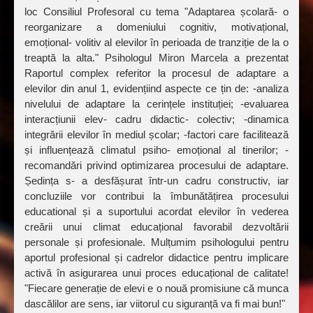
loc Consiliul Profesoral cu tema "Adaptarea școlară- o
reorganizare a domeniului cognitiv, motivațional,
emoțional- volitiv al elevilor în perioada de tranziție de la o
treaptă la alta." Psihologul Miron Marcela a prezentat
Raportul complex referitor la procesul de adaptare a
elevilor din anul 1, evidențiind aspecte ce țin de: -analiza
nivelului de adaptare la cerințele instituției; -evaluarea
interacțiunii elev- cadru didactic- colectiv; -dinamica
integrării elevilor în mediul școlar; -factori care facilitează
și influențează climatul psiho- emoțional al tinerilor; -
recomandări privind optimizarea procesului de adaptare.
Ședința s- a desfășurat într-un cadru constructiv, iar
concluziile vor contribui la îmbunătățirea procesului
educational și a suportului acordat elevilor în vederea
creării unui climat educațional favorabil dezvoltării
personale și profesionale. Mulțumim psihologului pentru
aportul profesional și cadrelor didactice pentru implicare
activă în asigurarea unui proces educațional de calitate!
"Fiecare generație de elevi e o nouă promisiune că munca
dascălilor are sens, iar viitorul cu siguranță va fi mai bun!"