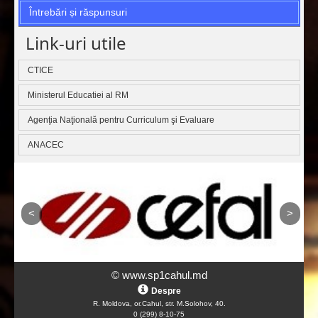
Întrebări și răspunsuri
Link-uri utile
CTICE
Ministerul Educatiei al RM
Agenţia Naţională pentru Curriculum şi Evaluare
ANACEC
© www.sp1cahul.md
Despre
R. Moldova, or.Cahul, str. M.Solohov, 40.
0 (299) 8-10-75