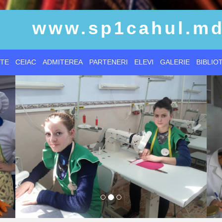
www.sp1cahul.m
TE
CEIAC
ADMITEREA
PARTENERI
ELEVI
GALERIE
BIBLIO