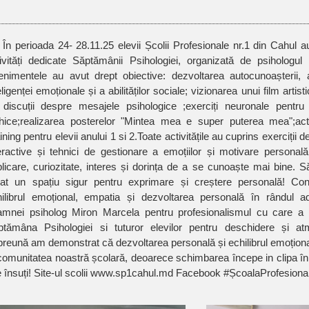
În perioada 24- 28.11.25 elevii Școlii Profesionale nr.1 din Cahul au participat la un șir de
ivități dedicate Săptămânii Psihologiei, organizată de psihologul
nimentele au avut drept obiective: dezvoltarea autocunoașterii, 
eligenței emoționale și a abilităților sociale; vizionarea unui film artis
 discuții despre mesajele psihologice ;exerciți neuronale pentru
ihice;realizarea posterelor "Mintea mea e super puterea mea";act
ining pentru elevii anului 1 si 2.Toate activitățile au cuprins exerciții 
eractive și tehnici de gestionare a emoțiilor și motivare personal
licare, curiozitate, interes și dorința de a se cunoaște mai bine. 
eat un spațiu sigur pentru exprimare și creștere personală! 
ilibrul emoțional, empatia și dezvoltarea personală în rândul ado
amnei psiholog Miron Marcela pentru profesionalismul cu care a 
ptămâna Psihologiei si tuturor elevilor pentru deschidere și at
reună am demonstrat că dezvoltarea personală și echilibrul emoțional
comunitatea noastră școlară, deoarece schimbarea începe in clipa în 
e însuți! Site-ul scolii www.sp1cahul.md Facebook #ȘcoalaProfesion