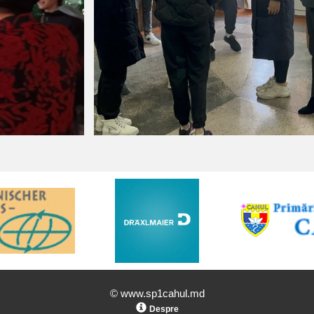
© www.sp1cahul.md
Despre