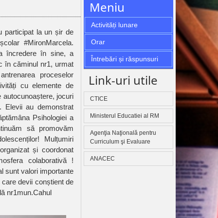
Meniu
Activități lunare
Orar
 școlar #MironMarcela.
a încredere în sine, a
Întrebări și răspunsuri
tic în căminul nr1, urmat
 antrenarea proceselor
Link-uri utile
ivități cu elemente de
de autocunoaștere, jocuri
CTICE
ă. Elevii au demonstrat
Ministerul Educatiei al RM
Săptămâna Psihologiei a
Continuăm să promovăm
Agenţia Naţională pentru
lescenților! Mulțumiri
Curriculum şi Evaluare
organizat și coordonat
ANACEC
mosfera colaborativă !
 sunt valori importante
care devii conștient de
ală nr1mun.Cahul