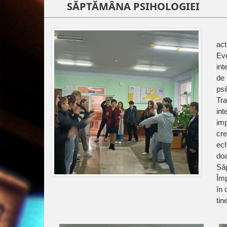
SĂPTĂMÂNA PSIHOLOGIEI
act
Eve
int
de
ps
Tra
int
imp
cr
ech
do
Să
Împ
în 
tin