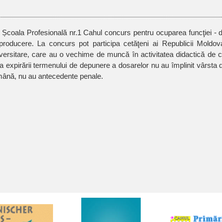
Școala Profesională nr.1 Cahul concurs pentru ocuparea funcţiei - director adjunct instruire
producere. La concurs pot participa cetăţeni ai Republicii Moldov
versitare, care au o vechime de muncă în activitatea didactică de ce
a expirării termenului de depunere a dosarelor nu au împlinit vârsta
ână, nu au antecedente penale.