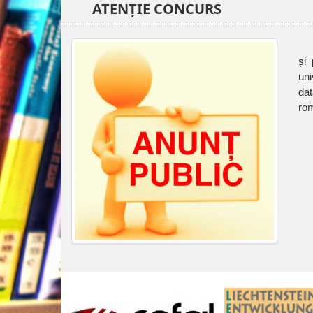
ATENȚIE CONCURS
și 
uni
dat
rom