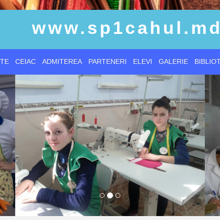
www.sp1cahul.m
TE
CEIAC
ADMITEREA
PARTENERI
ELEVI
GALERIE
BIBLIO