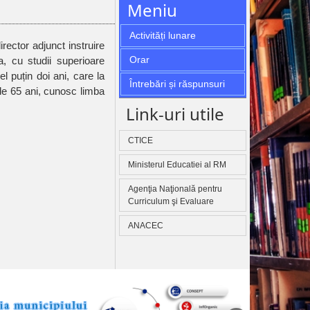
Meniu
Activități lunare
Orar
a, cu studii superioare
l puțin doi ani, care la
Întrebări și răspunsuri
 de 65 ani, cunosc limba
Link-uri utile
CTICE
Ministerul Educatiei al RM
Agenţia Naţională pentru
Curriculum şi Evaluare
ANACEC