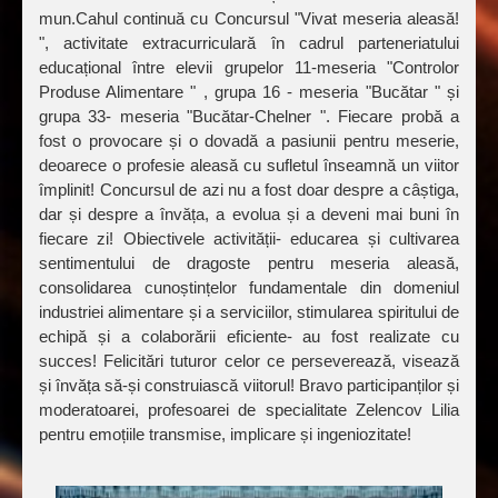
mun.Cahul continuă cu Concursul "Vivat meseria aleasă!
", activitate extracurriculară în cadrul parteneriatului
educațional între elevii grupelor 11-meseria "Controlor
Produse Alimentare " , grupa 16 - meseria "Bucătar " și
grupa 33- meseria "Bucătar-Chelner ". Fiecare probă a
fost o provocare și o dovadă a pasiunii pentru meserie,
deoarece o profesie aleasă cu sufletul înseamnă un viitor
împlinit! Concursul de azi nu a fost doar despre a câștiga,
dar și despre a învăța, a evolua și a deveni mai buni în
fiecare zi! Obiectivele activității- educarea și cultivarea
sentimentului de dragoste pentru meseria aleasă,
consolidarea cunoștințelor fundamentale din domeniul
industriei alimentare și a serviciilor, stimularea spiritului de
echipă și a colaborării eficiente- au fost realizate cu
succes! Felicitări tuturor celor ce perseverează, visează
și învăța să-și construiască viitorul! Bravo participanților și
moderatoarei, profesoarei de specialitate Zelencov Lilia
pentru emoțiile transmise, implicare și ingeniozitate!