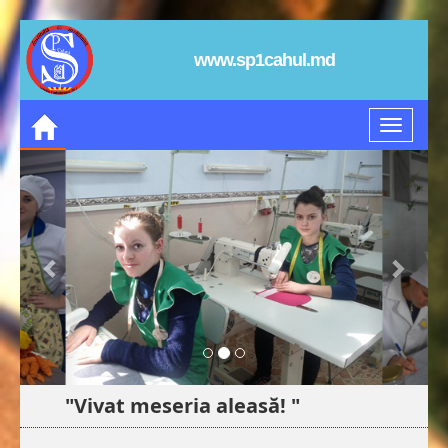
www.sp1cahul.md
"Vivat meseria aleasă! "