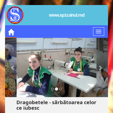
www.sp1cahul.md
Dragobetele - sărbătoarea celor
ce iubesc