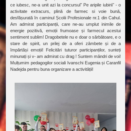
ce iubesc, ne-a unit azi la concursul" Pe aripile iubirii" - o
activitate extracurs, plină de farmec si voie bună,
desfășurată în caminul Școlii Profesionale nr.1 din Cahul.
Am admirat participanții, care ne-au umplut inimile de
energie pozitivă, emoții frumoase și farmecul acestui
sentiment sublim! Dragobetele nu e doar o sărbătoare, e o
stare de spirit, un prilej de a oferi zâmbete și de a
împărtăși emoții! Felicitări tuturor participanților, sunteți
minunați și v- am admirat cu drag ! Suntem mândri de voi!
Mulțumim pedagogilor sociali Ivanschi Eugenia și Caranfil
Nadejda pentru buna organizare a activității!