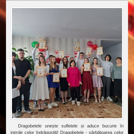
Dragobetele unește sufletele și aduce bucurie în
inimile celor îndrăgostiți! Dragobetele - sărbătoarea celor