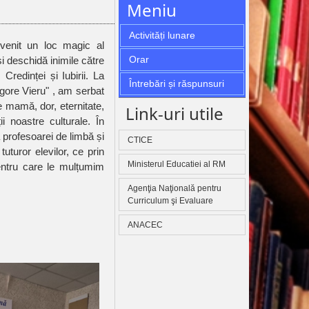
Meniu
Activități lunare
Orar
și deschidă inimile către
Credinței și Iubirii. La
Întrebări și răspunsuri
rigore Vieru" , am serbat
e mamă, dor, eternitate,
Link-uri utile
i noastre culturale. În
 profesoarei de limbă și
CTICE
uturor elevilor, ce prin
Ministerul Educatiei al RM
entru care le mulțumim
Agenţia Naţională pentru
Curriculum şi Evaluare
ANACEC