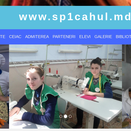
www.sp1cahul.m
TE
CEIAC
ADMITEREA
PARTENERI
ELEVI
GALERIE
BIBLIO