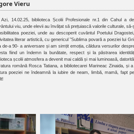
igore Vieru
Azi, 14.02.25, biblioteca Școlii Profesionale nr.1 din Cahul a devenit un loc magic al
ântului viu, unde elevii au învățat să prețuiască valorile culturale, să-
sibilitatea poeziei, unde au descoperit cuvântul Poetului Dragostei, 
ivitatea literar artistică, cu genericul "Sublima povară a poeziei lui G
 de-a 90- a aniversare și am simțit emoția, căldura versurilor despr
sta fiind un îndemn la bunătate, respect și la păstrarea identități
lioteca școlii atmosfera a devenit mai caldă și mai luminoasă, datorită
eratura română Rosca Tatiana, a bibliotecarei Marineac Zinaida, și a t
ctura poeziei ne îndeamnă la iubire de neam, limbă, mamă, fapt p
t!