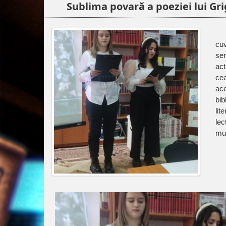
Sublima povară a poeziei lui Gr
cuv
sen
act
cea
ace
bib
lit
le
mul